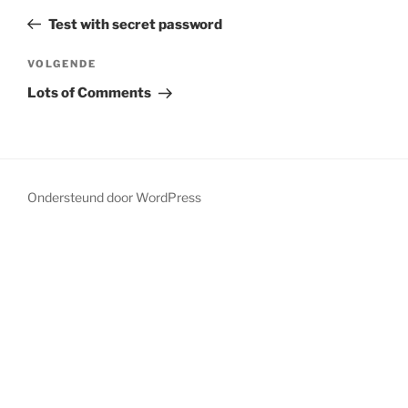
bericht
Test with secret password
Volgend
VOLGENDE
bericht
Lots of Comments
Ondersteund door WordPress