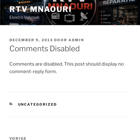
Ga
RTV MNAOURI
naar
Elektro Vakzaak
de
inhoud
GEPLAATST
DECEMBER 9, 2013
DOOR
ADMIN
OP
Comments Disabled
Comments are disabled. This post should display no
comment-reply form.
CATEGORIEËN
UNCATEGORIZED
Berichtnavigatie
Vorig
VORIGE