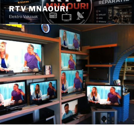
Ga
RTV MNAOURI
naar
Elektro Vakzaak
de
inhoud