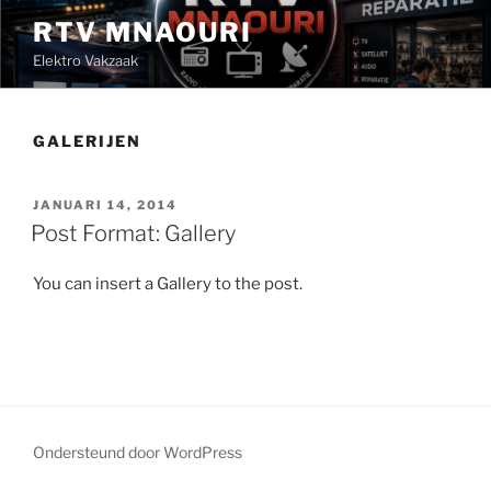
Ga
RTV MNAOURI
naar
Elektro Vakzaak
de
inhoud
GALERIJEN
GEPLAATST
JANUARI 14, 2014
OP
Post Format: Gallery
You can insert a Gallery to the post.
Ondersteund door WordPress